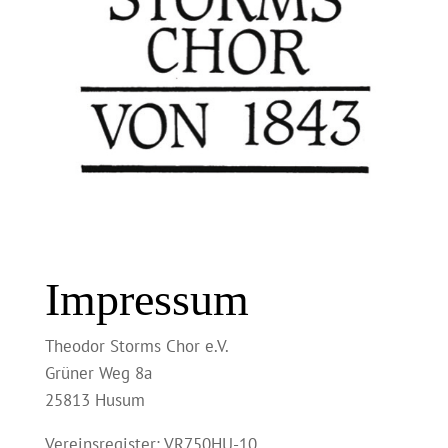
Impressum
Theodor Storms Chor e.V.
Grüner Weg 8a
25813 Husum
Vereinsregister: VR750HU-10