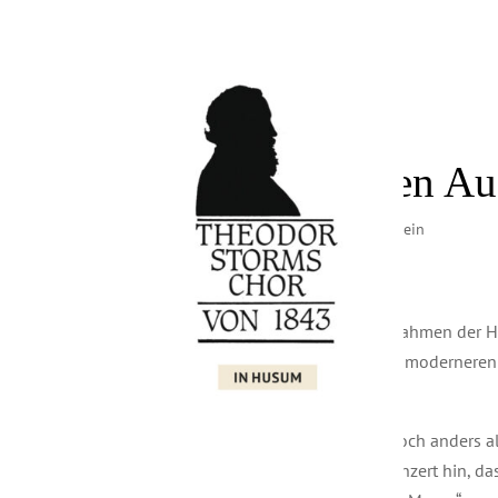
Unsere nächsten Auf
von
Tapio Koch
|
Jun 3, 2026
|
Allgemein
Das Jahreskonzert rückt näher…!
Anfang Juli trat Storms Chor im Rahmen der
Programm aus romantischen und moderneren 
einem langen, warmen Applaus!
Nun sind die Sommerferien da. Doch anders 
arbeitet intensiv auf das Jahreskonzert hin, d