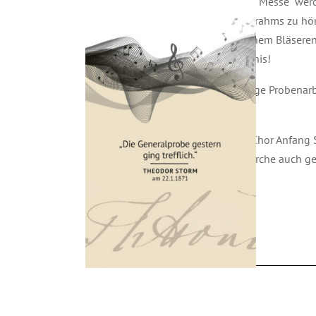
Neben Franz Schuberts „Deutsche Messe“ werd
Choralvertonung von Johannes Brahms zu höre
Begleitung ausschließlich von einem Bläseren
außergewöhnliches Konzertereignis!
Doch vorher steht eben noch einige Probenarb
immer mehr reift…!
Und als kleine Pause wird unser Chor Anfang
natürlich wird dort in der Halligkirche auch