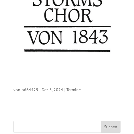
von
p664429
|
Dez 5, 2024
|
Termine
Suchen